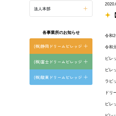
2020.
法人本部
よくあるご質問
(株)静岡
ドリームビレッ
静岡市清水区
焼津市
各事業所のお知らせ
令和
(株)静岡ドリームビレッジ
令和
ビレ
(株)富士ドリームビレッジ
ビレ
(株)駿東ドリームビレッジ
ラビ
ドリ
ビレ
ビレ