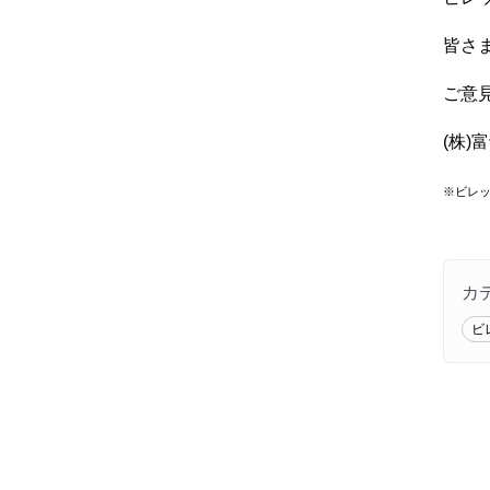
皆さ
ご意
(株
※ビレッ
カ
ビ