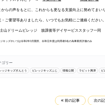
まからの声をもとに、これからも更なる支援向上に努めてまい
見・ご要望等ありましたら、いつでもお気軽にご連絡ください
)富士山ドリームビレッジ 放課後等デイサービススタッフ一同
ジキッズやいづは令和2年3月開所、令和元年度は利用者0名の為事業所評価のみ
テゴリー
レッジキッズすんとう
ビレッジキッズふじ
情報公開
ラビット興津
ビ
前の記事
次の記