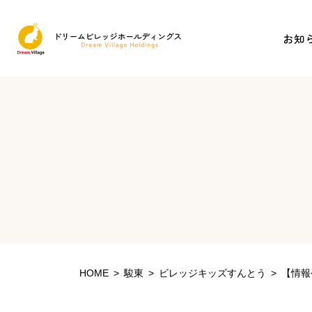
お知
はたらく
就労と生活の支援
はたらく
就労と生活の支援
HOME
駿東
ビレッジキッズすんとう
【情報