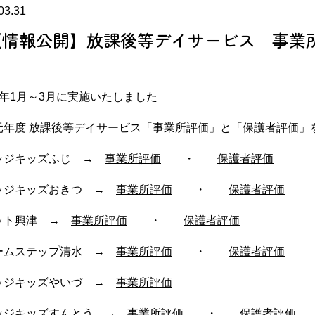
03.31
【情報公開】放課後等デイサービス 事業
ジ
(株)富士
ドリームビレッジ
(
富士市
富士宮市
2年1月～3月に実施いたしました
元年度 放課後等デイサービス「事業所評価」と「保護者評価」
ッジキッズふじ →
事業所評価
・
保護者評価
ッジキッズおきつ →
事業所評価
・
保護者評価
ット興津 →
事業所評価
・
保護者評価
ームステップ清水 →
事業所評価
・
保護者評価
ッジキッズやいづ →
事業所評価
ッジキッズすんとう →
事業所評価
・
保護者評価