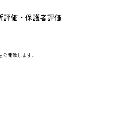
所評価・保護者評価
株)駿東
ドリームビレッジ
駿東郡清水町
裾野市
を公開致します。