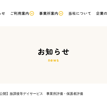
らせ
ご利用案内
事業所案内
当社について
企業
サービスから探す
保護者の皆様へ
お知らせ
news
くらす
グループ
ホーム
くらす
そだつ
グループ
ホーム
放課後等
デイサービス
エリアから探す
公開】放課後等デイサービス 事業所評価・保護者評価