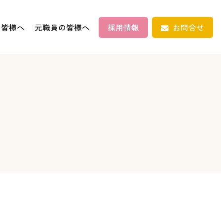
の皆様へ
元職員の皆様へ
採用情報
お問合せ
そだつ
放課後等
デイサービス
まなぶ
通信制高校