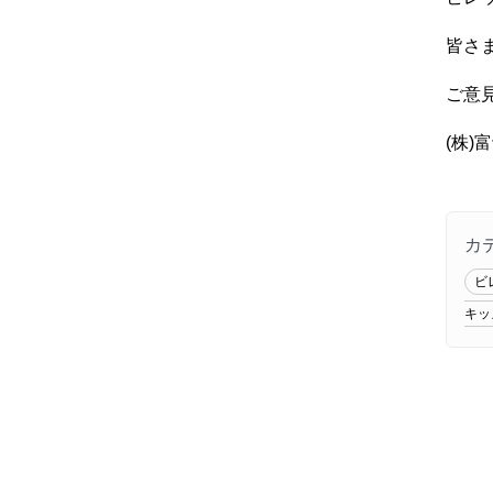
皆さ
ご意
(株
カ
ビ
キッ