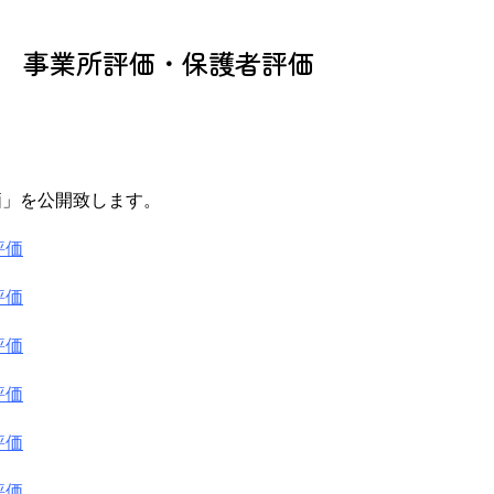
ス 事業所評価・保護者評価
株)駿東
ドリームビレッジ
駿東郡清水町
裾野市
価」を公開致します。
評価
評価
評価
評価
評価
評価