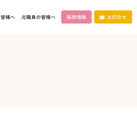
の皆様へ
元職員の皆様へ
採用情報
お問合せ
そだつ
放課後等
デイサービス
まなぶ
通信制高校