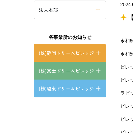
2024.
法人本部
よくあるご質問
(株)静岡
ドリームビレッ
静岡市清水区
焼津市
各事業所のお知らせ
令和
(株)静岡ドリームビレッジ
令和
ビ
(株)富士ドリームビレッジ
ビレ
(株)駿東ドリームビレッジ
ラ
ビレ
ビレ
ビレ