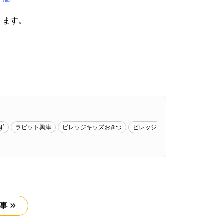
ります。
。
ず
ラビット興津
ビレッジキッズおきつ
ビレッジ
事