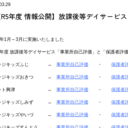
03.29
【R5年度 情報公開】放課後等デイサービ
ジ
(株)富士
ドリームビレッジ
(
富士市
富士宮市
6年1月～3月に実施いたしました
5年度 放課後等デイサービス「事業所自己評価」と「保護者評
レッジキッズふじ →
事業所自己評価
・
保護者
ッジキッズおきつ →
事業所自己評価
・
保護者
ビット興津 →
事業所自己評価
・
保護者
ッジキッズしみず →
事業所自己評価
・
保護者
ッジキッズやいづ →
事業所自己評価
・
保護者
ッジキッズすんとう →
事業所自己評価
・
保護者