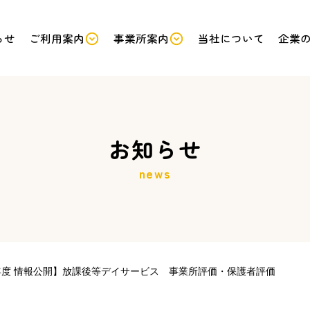
らせ
ご利用案内
事業所案内
当社について
企業
サービスから探す
保護者の皆様へ
お知らせ
news
くらす
グループ
ホーム
くらす
そだつ
グループ
ホーム
放課後等
デイサービス
エリアから探す
年度 情報公開】放課後等デイサービス 事業所評価・保護者評価