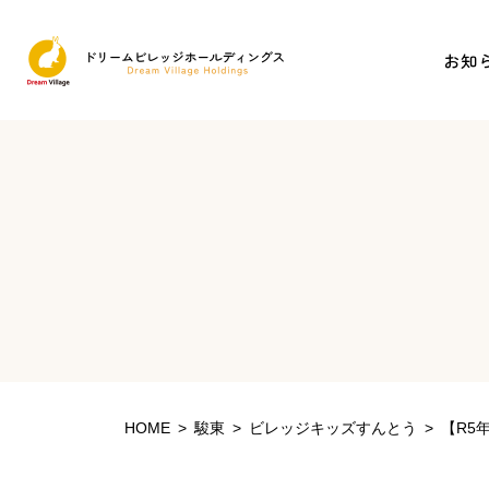
お知
はたらく
就労と生活の支援
はたらく
就労と生活の支援
HOME
駿東
ビレッジキッズすんとう
【R5